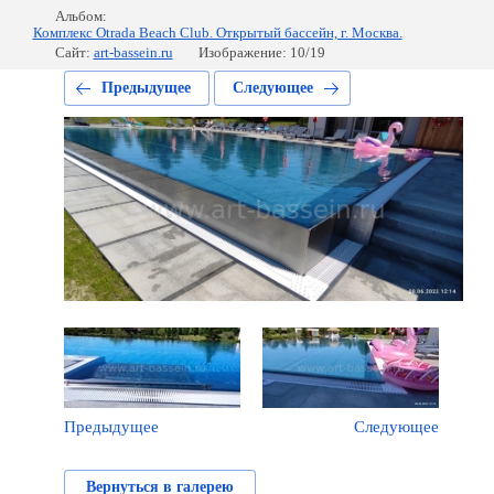
Альбом:
Комплекс Otrada Beach Club. Открытый бассейн, г. Москва.
Сайт:
art-bassein.ru
Изображение: 10/19
Предыдущее
Следующее
Предыдущее
Следующее
Вернуться в галерею