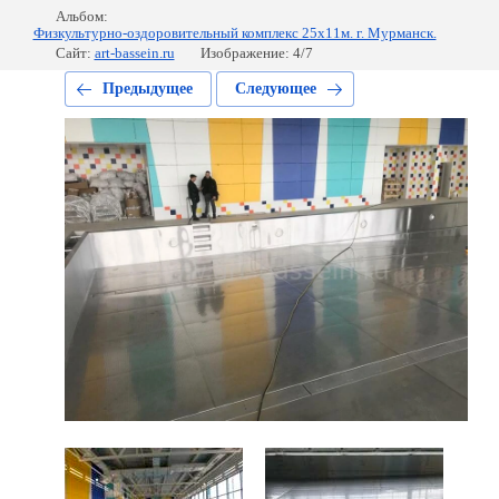
Альбом:
Физкультурно-оздоровительный комплекс 25х11м. г. Мурманск.
Сайт:
art-bassein.ru
Изображение: 4/7
Предыдущее
Следующее